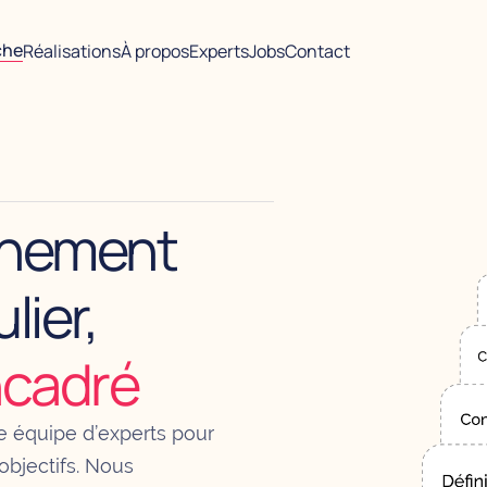
che
Réalisations
À propos
Experts
Jobs
Contact
nement
lier,
cadré
e équipe d’experts pour
bjectifs. Nous